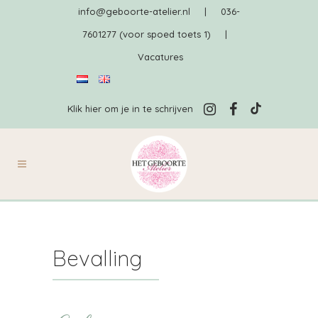
info@geboorte-atelier.nl
|
036-
7601277 (voor spoed toets 1)
|
Vacatures
Klik hier om je in te schrijven
Bevalling