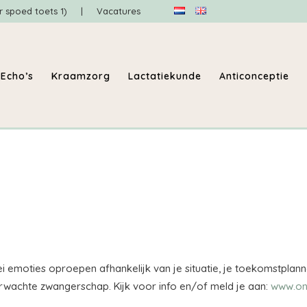
r spoed toets 1)
|
Vacatures
Echo’s
Kraamzorg
Lactatiekunde
Anticonceptie
lei emoties oproepen afhankelijk van je situatie, je toekomstpla
wachte zwangerschap. Kijk voor info en/of meld je aan:
www.on