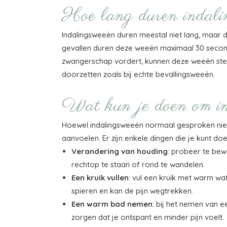
Hoe lang duren indali
Indalingsweeën duren meestal niet lang, maar de
gevallen duren deze weeën maximaal 30 secon
zwangerschap vordert, kunnen deze weeën sterk
doorzetten zoals bij echte bevallingsweeën.
Wat kun je doen om ind
Hoewel indalingsweeën normaal gesproken niet e
aanvoelen. Er zijn enkele dingen die je kunt doe
Verandering van houding
: probeer te bew
rechtop te staan of rond te wandelen.
Een kruik vullen
: vul een kruik met warm wa
spieren en kan de pijn wegtrekken.
Een warm bad nemen
: bij het nemen van 
zorgen dat je ontspant en minder pijn voelt.