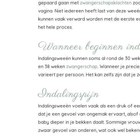
gepaard gaan met
zwangerschapsklachten
zoa
vagina. Niet iedereen heeft last van deze weeë
kunnen vaak verward worden met de eerste ech
het hele proces.
Wanneer beginnen ind
Indalingsweeën kunnen soms al rond de 30 we
en 38 weken
zwangerschap
. Wanneer je precies
varieert per persoon. Het kan zelfs zijn dat je 
Indalingspijn
Indalingsweeën voelen vaak als een druk of een
dat je een gevoel van ongemak ervaart, alsof e
baby dieper in je bekken daalt. Sommige vrouwe
zwaar gevoel van onderen, wat ook wel bekend k