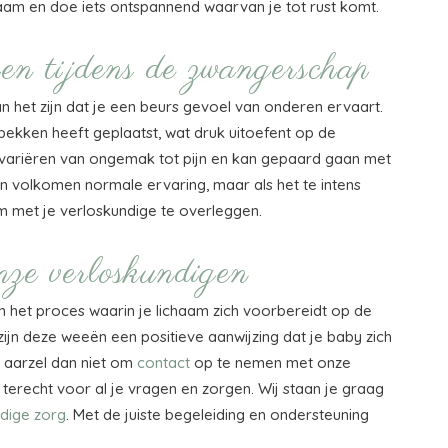
ichaam en doe iets ontspannend waarvan je tot rust komt.
en tijdens de zwangerschap
n het zijn dat je een beurs gevoel van onderen ervaart.
 bekken heeft geplaatst, wat druk uitoefent op de
 variëren van ongemak tot pijn en kan gepaard gaan met
n volkomen normale ervaring, maar als het te intens
m met je verloskundige te overleggen.
ze verloskundigen
an het proces waarin je lichaam zich voorbereidt op de
 zijn deze weeën een positieve aanwijzing dat je baby zich
t, aarzel dan niet om
contact
op te nemen met onze
 terecht voor al je vragen en zorgen. Wij staan je graag
dige zorg
. Met de juiste begeleiding en ondersteuning