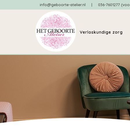
info@geboorte-atelier.nl
|
036-7601277 (voo
Verloskundige zorg