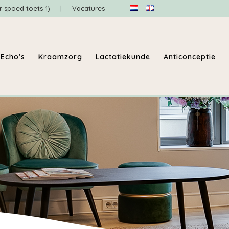
r spoed toets 1)
|
Vacatures
Echo’s
Kraamzorg
Lactatiekunde
Anticonceptie