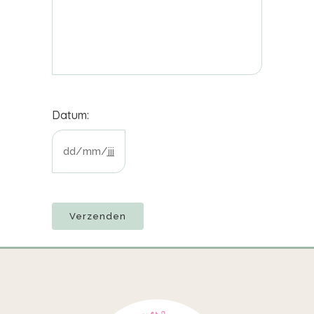
Datum:
DD
slash
MM
slash
JJJJ