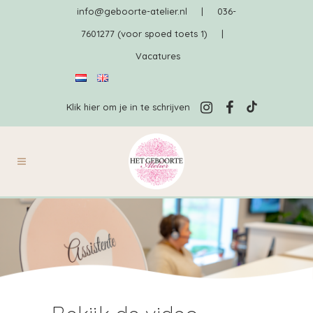
info@geboorte-atelier.nl
|
036-
7601277 (voor spoed toets 1)
|
Vacatures
Klik hier om je in te schrijven