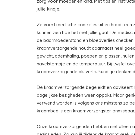
zorg voor moeder en kind. Met tips en instructi
jullie kindje.
Ze voert medische controles uit en houdt een zo
kunnen zien hoe het met jullie gaat. De medisc
de baarmoederstand en bloedverlies checken e
kraamverzorgende houdt daarnaast heel goed in 
gewicht, ademhaling, poepen en plassen, huilen,
navelstompje en de temperatuur. Bij twijfel ove
kraamverzorgende als verloskundige denken du
De kraamverzorgende begeleidt en adviseert h
dagelijkse bezigheden weer oppakt. Maar geniet
verwend worden is volgens ons minstens zo bela
kraambed is een kraamverzorgster onmisbaar.
Onze kraamverzorgenden hebben niet alleen aan
gezinsleden. Zo kun jij tijdens de kraamweek rus