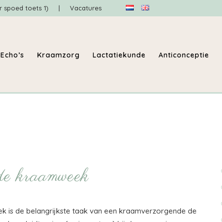
r spoed toets 1)
|
Vacatures
Echo’s
Kraamzorg
Lactatiekunde
Anticonceptie
de kraamweek
k is de belangrijkste taak van een kraamverzorgende de